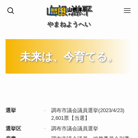
山根 洋平
やまねようへい
未来は、今育てる。
選挙
調布市議会議員選挙(2023/4/23)
2,601票【当選】
選挙区
調布市議会議員選挙